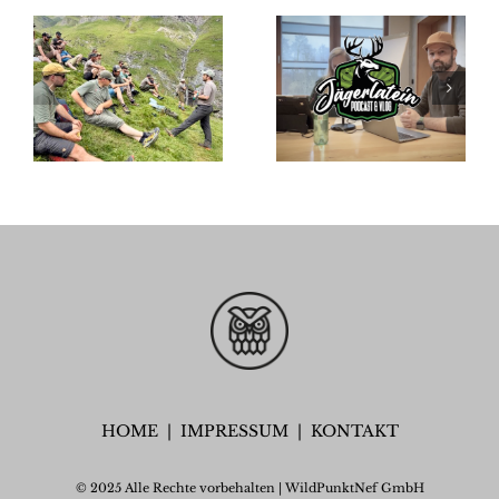
ng
–
Ausbildun
Jägerlatein
Wildhut
n
Schweiz
t
HOME
|
IMPRESSUM
|
KONTAKT
© 2025 Alle Rechte vorbehalten | WildPunktNef GmbH