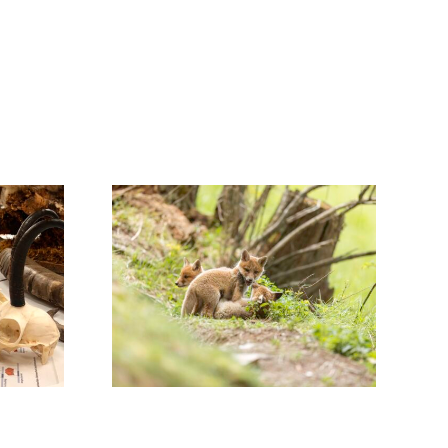
dung
Schweiz
S