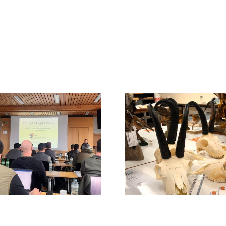
Ausbildung
Ausbil
Wildhut Schweiz
Wildhut 
AWS
AW