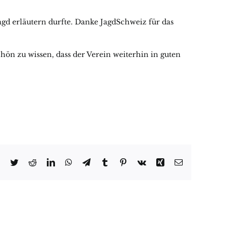
gd erläutern durfte. Danke JagdSchweiz für das
chön zu wissen, dass der Verein weiterhin in guten
Facebook
Twitter
Reddit
LinkedIn
WhatsApp
Telegram
Tumblr
Pinterest
Vk
Xing
Email