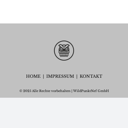
HOME
|
IMPRESSUM
|
KONTAKT
© 2025 Alle Rechte vorbehalten | WildPunktNef GmbH