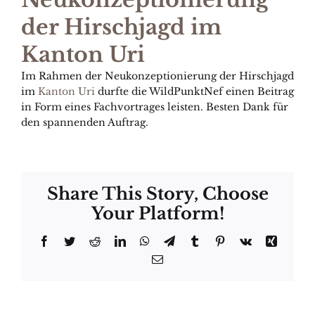
der Hirschjagd im
Kanton Uri
Im Rahmen der Neukonzeptionierung der Hirschjagd
im
Kanton Uri
durfte die WildPunktNef einen Beitrag
in Form eines Fachvortrages leisten. Besten Dank für
den spannenden Auftrag.
Share This Story, Choose
Your Platform!
Facebook
Twitter
Reddit
LinkedIn
WhatsApp
Telegram
Tumblr
Pinterest
Vk
Xing
Email