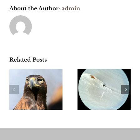
About the Author:
admin
Related Posts
Bella
Ausbildun
,
Pasqua –
Wildhut
frohe
Schweiz
Ostern
auen